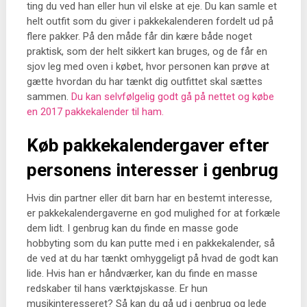
ting du ved han eller hun vil elske at eje. Du kan samle et
helt outfit som du giver i pakkekalenderen fordelt ud på
flere pakker. På den måde får din kære både noget
praktisk, som der helt sikkert kan bruges, og de får en
sjov leg med oven i købet, hvor personen kan prøve at
gætte hvordan du har tænkt dig outfittet skal sættes
sammen.
Du kan selvfølgelig godt gå på nettet og købe
en 2017 pakkekalender til ham.
Køb pakkekalendergaver efter
personens interesser i genbrug
Hvis din partner eller dit barn har en bestemt interesse,
er pakkekalendergaverne en god mulighed for at forkæle
dem lidt. I genbrug kan du finde en masse gode
hobbyting som du kan putte med i en pakkekalender, så
de ved at du har tænkt omhyggeligt på hvad de godt kan
lide. Hvis han er håndværker, kan du finde en masse
redskaber til hans værktøjskasse. Er hun
musikinteresseret? Så kan du gå ud i genbrug og lede