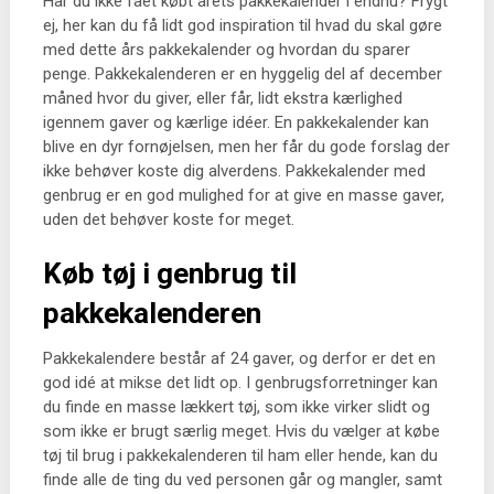
Har du ikke fået købt årets pakkekalender i endnu? Frygt
ej, her kan du få lidt god inspiration til hvad du skal gøre
med dette års pakkekalender og hvordan du sparer
penge. Pakkekalenderen er en hyggelig del af december
måned hvor du giver, eller får, lidt ekstra kærlighed
igennem gaver og kærlige idéer. En pakkekalender kan
blive en dyr fornøjelsen, men her får du gode forslag der
ikke behøver koste dig alverdens. Pakkekalender med
genbrug er en god mulighed for at give en masse gaver,
uden det behøver koste for meget.
Køb tøj i genbrug til
pakkekalenderen
Pakkekalendere består af 24 gaver, og derfor er det en
god idé at mikse det lidt op. I genbrugsforretninger kan
du finde en masse lækkert tøj, som ikke virker slidt og
som ikke er brugt særlig meget. Hvis du vælger at købe
tøj til brug i pakkekalenderen til ham eller hende, kan du
finde alle de ting du ved personen går og mangler, samt