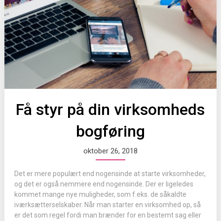
Få styr på din virksomheds
bogføring
oktober 26, 2018
Det er mere populært end nogensinde at starte virksomheder,
og det er også nemmere end nogensinde. Der er ligeledes
kommet mange nye muligheder, som f.eks. de såkaldte
iværksætterselskaber. Når man starter en virksomhed op, så
er det som regel fordi man brænder for en bestemt sag eller