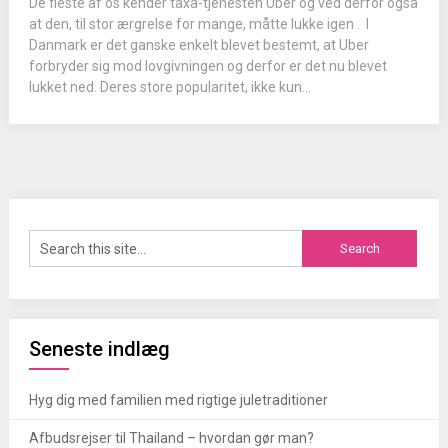
De fleste af os kender taxa-tjenesten Uber og ved derfor også
at den, til stor ærgrelse for mange, måtte lukke igen . I
Danmark er det ganske enkelt blevet bestemt, at Uber
forbryder sig mod lovgivningen og derfor er det nu blevet
lukket ned. Deres store popularitet, ikke kun...
Seneste indlæg
Hyg dig med familien med rigtige juletraditioner
Afbudsrejser til Thailand – hvordan gør man?