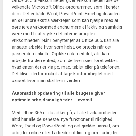
Office 365 til virksomheder giver virksomheden alle de
velkendte Microsoft Office-programmer, som I kender
dem. Det er både Word, PowerPoint, Excel og desuden
en del andre ekstra værktøjer, som kan hjælpe med at
gøre jeres virksomhed endnu mere effektiv og samtidig
være med til at styrke det interne arbejde i
virksomheden. Når I benytter jer af Office 365, kan alle
ansatte arbejde hvor som helst, og præcis når det
passer den enkelte. Og ikke nok med det, alle kan
arbejde fra den enhed, som de hver især foretrækker,
hvad enten det er via pc, mac, tablet eller på telefonen.
Det bliver derfor muligt at tage kontorarbejdet med,
uanset hvor man skal hen i verden.
Automatisk opdatering til alle brugere giver
optimale arbejdsmuligheder – overalt
Med Office 365 er du sikker på, at alle I virksomheden
altid har alle de seneste, nye funktioner til rådighed i
Word, Excel og PowerPoint, og det gælder uanset, om I
arbejder online eller I arbejder offline og om I arbejder