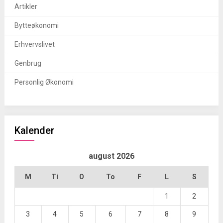
Artikler
Bytteøkonomi
Erhvervslivet
Genbrug
Personlig Økonomi
Kalender
august 2026
M
Ti
O
To
F
L
S
1
2
3
4
5
6
7
8
9